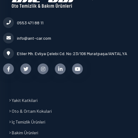
0553 471 88 11
info@ant-car.com
Etiler Mh. Evliya Çelebi Cd. No:23/106 Muratpaşa/ANTALYA
Yakit Katkilari
Oto & Ortam Kokulari
Iç Temizlik Ürünleri
Bakim Ürünleri