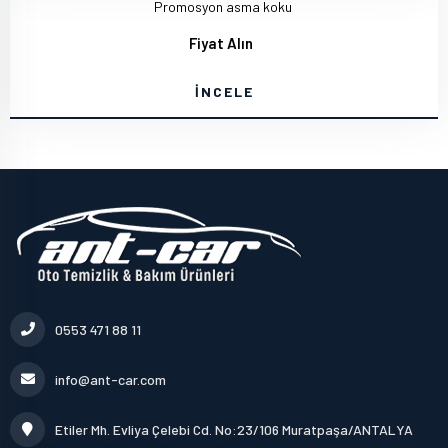
Promosyon asma koku
Fiyat Alın
İNCELE
0553 471 88 11
info@ant-car.com
Etiler Mh. Evliya Çelebi Cd. No:23/106 Muratpaşa/ANTALYA