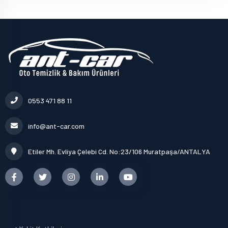
0553 471 88 11
info@ant-car.com
Etiler Mh. Evliya Çelebi Cd. No:23/106 Muratpaşa/ANTALYA