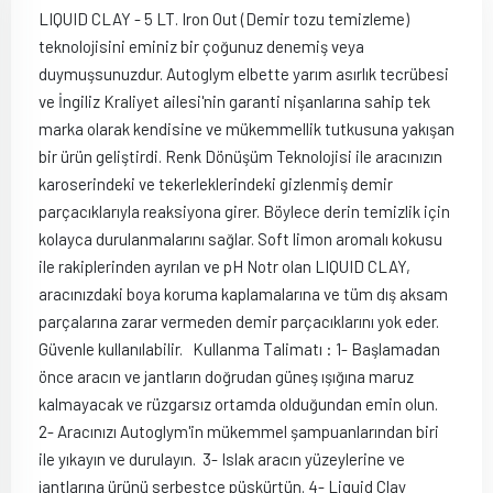
LIQUID CLAY - 5 LT. Iron Out (Demir tozu temizleme)
teknolojisini eminiz bir çoğunuz denemiş veya
duymuşsunuzdur. Autoglym elbette yarım asırlık tecrübesi
ve İngiliz Kraliyet ailesi'nin garanti nişanlarına sahip tek
marka olarak kendisine ve mükemmellik tutkusuna yakışan
bir ürün geliştirdi. Renk Dönüşüm Teknolojisi ile aracınızın
karoserindeki ve tekerleklerindeki gizlenmiş demir
parçacıklarıyla reaksiyona girer. Böylece derin temizlik için
kolayca durulanmalarını sağlar. Soft limon aromalı kokusu
ile rakiplerinden ayrılan ve pH Notr olan LIQUID CLAY,
aracınızdaki boya koruma kaplamalarına ve tüm dış aksam
parçalarına zarar vermeden demir parçacıklarını yok eder.
Güvenle kullanılabilir. Kullanma Talimatı : 1- Başlamadan
önce aracın ve jantların doğrudan güneş ışığına maruz
kalmayacak ve rüzgarsız ortamda olduğundan emin olun.
2- Aracınızı Autoglym'in mükemmel şampuanlarından biri
ile yıkayın ve durulayın. 3- Islak aracın yüzeylerine ve
jantlarına ürünü serbestçe püskürtün. 4- Liquid Clay