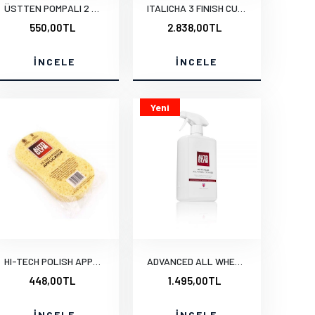
ÜSTTEN POMPALI 2 L. PÜSKÜRTÜCÜ FISFIS
ITALICHA 3 FINISH CUT İNCE PASTA 1 LT.
550,00TL
2.838,00TL
İNCELE
İNCELE
Yeni
HI-TECH POLISH APPLICATOR (HTPA)
ADVANCED ALL WHEEL CLEANER 1 LT.
448,00TL
1.495,00TL
İNCELE
İNCELE