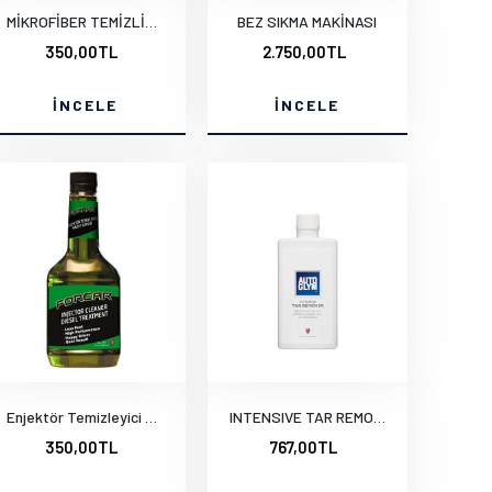
MİKROFİBER TEMİZLİK BEZLERİ
BEZ SIKMA MAKİNASI
350,00TL
2.750,00TL
İNCELE
İNCELE
Enjektör Temizleyici Mazot Katkısı
INTENSIVE TAR REMOVER - 500 ML.
350,00TL
767,00TL