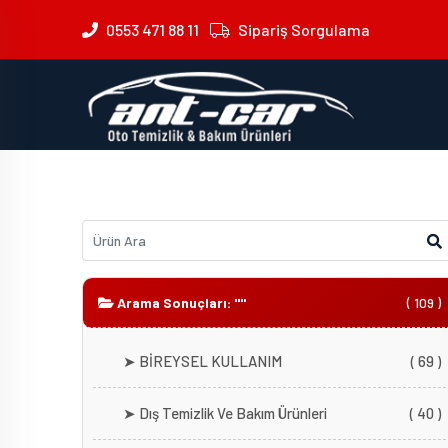
0553 471 88 11
Sipariş Sorgulama
Arama Sonuçları: ""
( 109 )
➤ BİREYSEL KULLANIM
( 69 )
➤ Dış Temizlik Ve Bakım Ürünleri
( 40 )