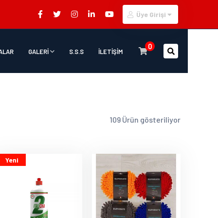
Üye Girişi
0
ALAR
GALERİ
S.S.S
İLETİŞİM
109 Ürün gösteriliyor
Yeni