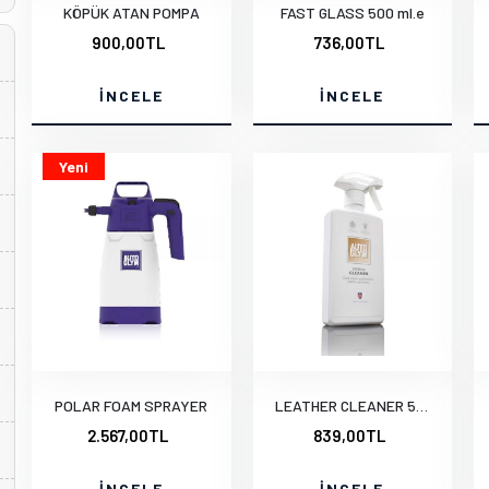
KÖPÜK ATAN POMPA
FAST GLASS 500 ml.e
900,00TL
736,00TL
İNCELE
İNCELE
Yeni
POLAR FOAM SPRAYER
LEATHER CLEANER 500 ml.e
2.567,00TL
839,00TL
İNCELE
İNCELE