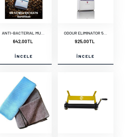
ANTI-BACTERIAL MULTI SANITISER 500 ml.e
ODOUR ELIMINATOR 500 ml.e
642,00TL
925,00TL
İNCELE
İNCELE