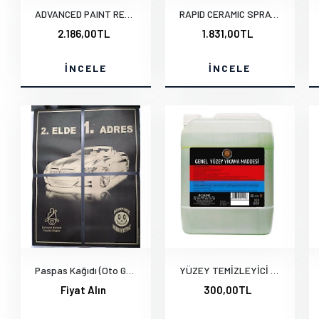
ADVANCED PAINT RESTORER 500 ml.e
RAPID CERAMIC SPRAY 500 ml.e
2.186,00TL
1.831,00TL
İNCELE
İNCELE
Paspas Kağıdı (Oto Galerilere özel)
YÜZEY TEMİZLEYİCİ 5 KG.
Fiyat Alın
300,00TL