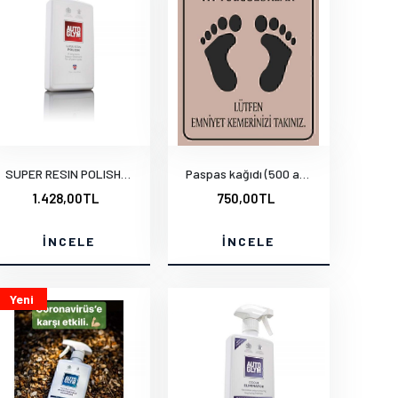
SUPER RESIN POLISH 500 mm.e
Paspas kağıdı (500 ad.)
1.428,00TL
750,00TL
İNCELE
İNCELE
Yeni